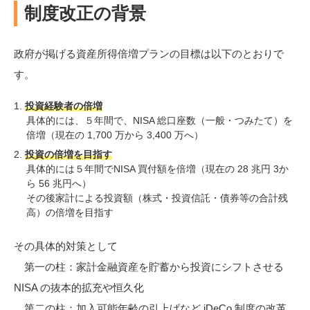
制度改正の背景
政府が掲げる資産所得倍増プランの目標は以下のとおりで
す。
投資経験者の倍増
具体的には、５年間で、NISA 総口座数（一般・つみたて）を
倍増（現在の 1,700 万から 3,400 万へ）
投資の倍増を目指す
具体的には５年間でNISA 買付額を倍増（現在の 28 兆円 3か
ら 56 兆円へ）
その後家計による投資額（株式・投資信託・債券等の合計残
高）の倍増を目指す
その具体的対策として
第一の柱：家計金融資産を貯蓄から投資にシフトさせる
NISA の抜本的拡充や恒久化
第二の柱：加入可能年齢の引上げなど iDeCo 制度の改革