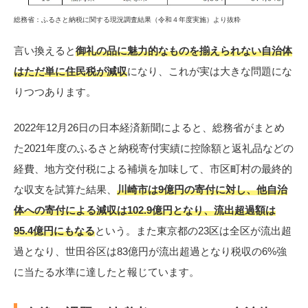
総務省：ふるさと納税に関する現況調査結果（令和４年度実施）より抜粋
言い換えると
御礼の品に魅力的なものを揃えられない自治体
はただ単に住民税が減収
になり、これが実は大きな問題にな
りつつあります。
2022年12月26日の日本経済新聞によると、総務省がまとめ
た2021年度のふるさと納税寄付実績に控除額と返礼品などの
経費、地方交付税による補塡を加味して、市区町村の最終的
な収支を試算た結果、
川崎市は9億円の寄付に対し、他自治
体への寄付による減収は102.9億円となり、流出超過額は
95.4億円にもなる
という。また東京都の23区は全区が流出超
過となり、世田谷区は83億円が流出超過となり税収の6%強
に当たる水準に達したと報じています。