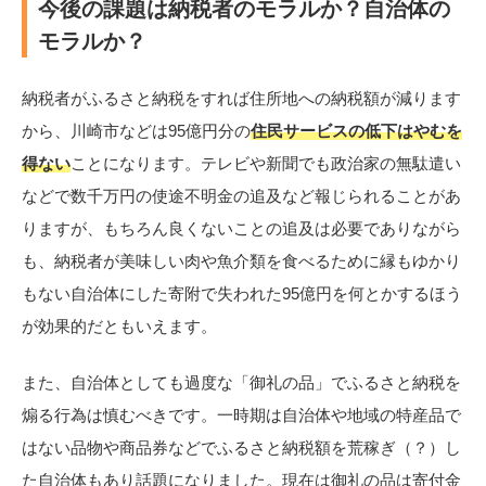
今後の課題は納税者のモラルか？自治体の
モラルか？
納税者がふるさと納税をすれば住所地への納税額が減ります
から、川崎市などは95億円分の
住民サービスの低下はやむを
得ない
ことになります。テレビや新聞でも政治家の無駄遣い
などで数千万円の使途不明金の追及など報じられることがあ
りますが、もちろん良くないことの追及は必要でありながら
も、納税者が美味しい肉や魚介類を食べるために縁もゆかり
もない自治体にした寄附で失われた95億円を何とかするほう
が効果的だともいえます。
また、自治体としても過度な「御礼の品」でふるさと納税を
煽る行為は慎むべきです。一時期は自治体や地域の特産品で
はない品物や商品券などでふるさと納税額を荒稼ぎ（？）し
た自治体もあり話題になりました。現在は御礼の品は寄付金