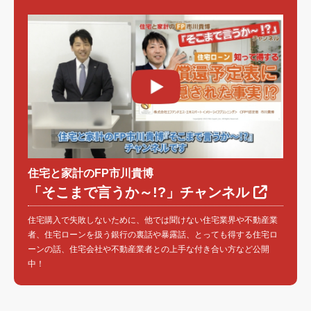
住宅と家計のFP市川貴博
「そこまで言うか～!?」チャンネル
住宅購入で失敗しないために、他では聞けない住宅業界や不動産業
者、住宅ローンを扱う銀行の裏話や暴露話、とっても得する住宅ロ
ーンの話、住宅会社や不動産業者との上手な付き合い方など公開
中！