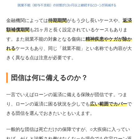
金融機関によっては
待期期間
がもう少し長いケースや、
返済
額補償期間
も21ヶ月と長く設定されているケースもありま
す。また就業不能の対象となる傷病に
精神疾患やケガが除か
れる
ケースもあり、同じ「就業不能」とい名称でも内容が大
きく異なる点は注意が必要です。
団信は何に備えるのか？
一言でいえばローンの返済に備える保険が団信です。つま
り、ローンの返済に困る状況を少しでも
広い範囲でカバー
で
きる団信を選んでおきたいともいえます。
一般的な団信は死亡だけの保障ですが、○大疾病に入ってい
れば、がんと診断され働けなくなった場合でも住宅ローン返