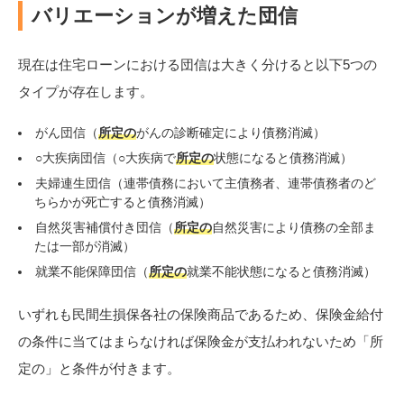
バリエーションが増えた団信
現在は住宅ローンにおける団信は大きく分けると以下5つの
タイプが存在します。
がん団信（
所定の
がんの診断確定により債務消滅）
○大疾病団信（○大疾病で
所定の
状態になると債務消滅）
夫婦連生団信（連帯債務において主債務者、連帯債務者のど
ちらかが死亡すると債務消滅）
自然災害補償付き団信（
所定の
自然災害により債務の全部ま
たは一部が消滅）
就業不能保障団信（
所定の
就業不能状態になると債務消滅）
いずれも民間生損保各社の保険商品であるため、保険金給付
の条件に当てはまらなければ保険金が支払われないため「所
定の」と条件が付きます。