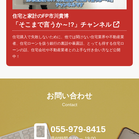
住宅と家計のFP市川貴博
「そこまで言うか～!?」チャンネル
住宅購入で失敗しないために、他では聞けない住宅業界や不動産業
者、住宅ローンを扱う銀行の裏話や暴露話、とっても得する住宅ロ
ーンの話、住宅会社や不動産業者との上手な付き合い方など公開
中！
お問い合わせ
Contact
055-979-8415
受付時間 9:00 ～ 19:00