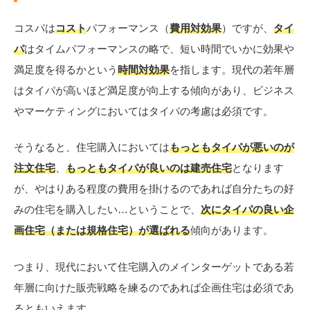
コスパは
コスト
パフォーマンス（
費用対効果
）ですが、
タイ
パ
はタイムパフォーマンスの略で、短い時間でいかに効果や
満足度を得るかという
時間対効果
を指します。現代の若年層
はタイパが高いほど満足度が向上する傾向があり、ビジネス
やマーケティングにおいてはタイパの考慮は必須です。
そうなると、住宅購入においては
もっともタイパが悪いのが
注文住宅
、
もっともタイパが良いのは建売住宅
となります
が、やはりある程度の費用を掛けるのであれば自分たちの好
みの住宅を購入したい…ということで、
次にタイパの良い企
画住宅（または規格住宅）が選ばれる
傾向があります。
つまり、現代において住宅購入のメインターゲットである若
年層に向けた販売戦略を練るのであれば企画住宅は必須であ
るともいえます。