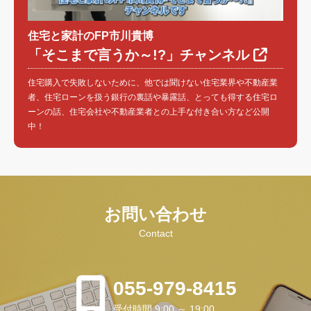
住宅と家計のFP市川貴博
「そこまで言うか～!?」チャンネル
住宅購入で失敗しないために、他では聞けない住宅業界や不動産業
者、住宅ローンを扱う銀行の裏話や暴露話、とっても得する住宅ロ
ーンの話、住宅会社や不動産業者との上手な付き合い方など公開
中！
お問い合わせ
Contact
055-979-8415
受付時間 9:00 ～ 19:00