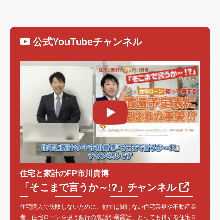
公式YouTubeチャンネル
住宅と家計のFP市川貴博
「そこまで言うか～!?」チャンネル
住宅購入で失敗しないために、他では聞けない住宅業界や不動産業
者、住宅ローンを扱う銀行の裏話や暴露話、とっても得する住宅ロ