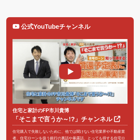
公式YouTubeチャンネル
住宅と家計のFP市川貴博
「そこまで言うか～!?」チャンネル
住宅購入で失敗しないために、他では聞けない住宅業界や不動産業
者、住宅ローンを扱う銀行の裏話や暴露話、とっても得する住宅ロ