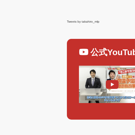
Tweets by takahiro_mlp
公式YouT