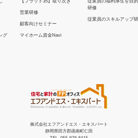
し
【フラット35】取り次ぎ
従業員の福利厚生を目
研修
営業研修
従業員のスキルアップ
顧客向けセミナー
ング
マイホーム資金Navi
株式会社エフアンドエス・エキスパート
静岡県田方郡函南町仁田
TEL. 055-979-8415