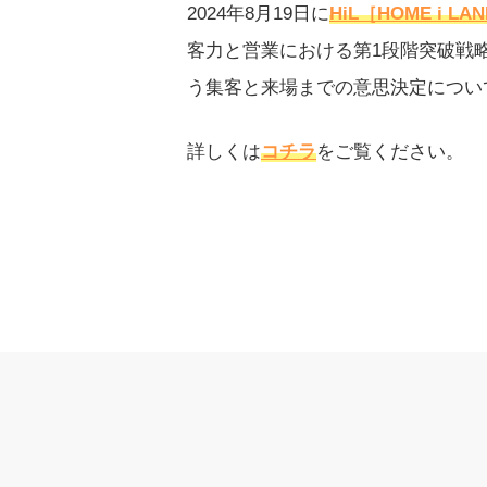
2024年8月19日に
HiL［HOME i LA
客力と営業における第1段階突破戦
う集客と来場までの意思決定につい
詳しくは
コチラ
をご覧ください。