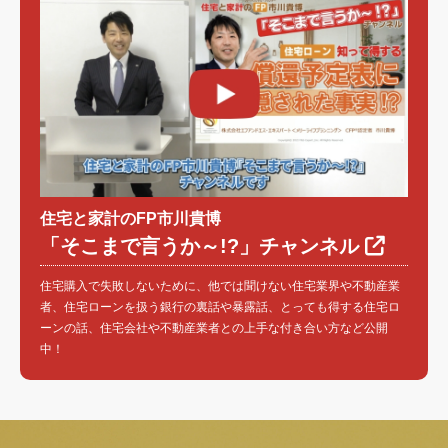
住宅と家計のFP市川貴博
「そこまで言うか～!?」チャンネル
住宅購入で失敗しないために、他では聞けない住宅業界や不動産業
者、住宅ローンを扱う銀行の裏話や暴露話、とっても得する住宅ロ
ーンの話、住宅会社や不動産業者との上手な付き合い方など公開
中！