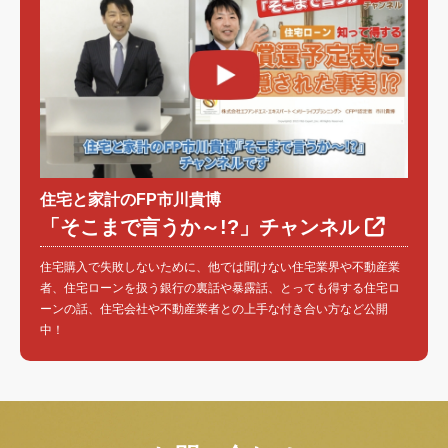
住宅と家計のFP市川貴博
「そこまで言うか～!?」チャンネル
住宅購入で失敗しないために、他では聞けない住宅業界や不動産業
者、住宅ローンを扱う銀行の裏話や暴露話、とっても得する住宅ロ
ーンの話、住宅会社や不動産業者との上手な付き合い方など公開
中！