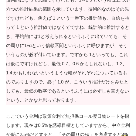
六つの推計結果の範囲を示しています。技術的なのはその先
ですけれども、例えば 1 という一番下の推計値も、自信を持
って 1 という推計値ではなくてですね、統計的に推計すると
き、平均的には1と考えられるというふうに出ていても、そ
の周りに1±αという信頼区間というふうに呼びますが、そう
いうものが必ず付いています。ですから 1といっても、これ
は仮にですけれども、最低 0.7、0.6 かもしれないし、1.3、
1.4 かもしれないというような幅がそれぞれについているも
のでありますので、必ず 1.0 が、こういう推計だけをみたと
しても、最低の数字であるというふうには必ずしも言えない
ということかなと思っております。
ここでいう金利は政策金利で無担保コール翌日物レートを指
します。現在は0.5%を誘導目標としていますから、中立金利
が仮に2.5%だとすると、「その周りの±α」を考慮すると
3%