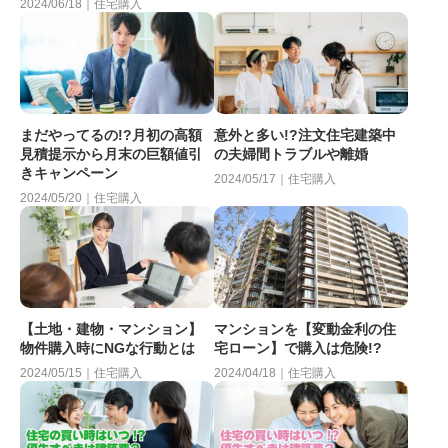
2024/06/18｜住宅購入
まだやってるの!?月初の高額
意外と多い!?注文住宅建築中
見積提示から月末の巨額値引
の夫婦間トラブルや離婚
きキャンペーン
2024/05/17｜住宅購入
2024/05/20｜住宅購入
【土地・建物・マンション】
マンションを【変動金利の住
物件購入時にNGな行動とは
宅ローン】で購入は危険!?
2024/05/15｜住宅購入
2024/04/18｜住宅購入