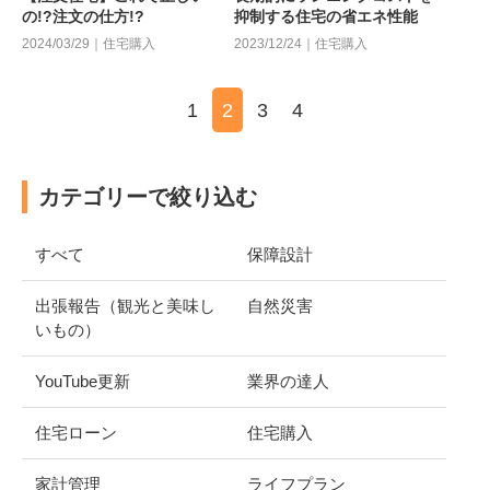
の!?注文の仕方!?
抑制する住宅の省エネ性能
2024/03/29｜住宅購入
2023/12/24｜住宅購入
1
2
3
4
カテゴリーで絞り込む
すべて
保障設計
出張報告（観光と美味し
自然災害
いもの）
YouTube更新
業界の達人
住宅ローン
住宅購入
家計管理
ライフプラン