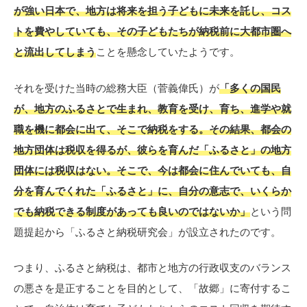
が強い日本で、地方は将来を担う子どもに未来を託し、コス
トを費やしていても、その子どもたちが納税前に大都市圏へ
と流出してしまう
ことを懸念していたようです。
それを受けた当時の総務大臣（菅義偉氏）が
「多くの国民
が、地方のふるさとで生まれ、教育を受け、育ち、進学や就
職を機に都会に出て、そこで納税をする。その結果、都会の
地方団体は税収を得るが、彼らを育んだ「ふるさと」の地方
団体には税収はない。そこで、今は都会に住んでいても、自
分を育んでくれた「ふるさと」に、自分の意志で、いくらか
でも納税できる制度があっても良いのではないか」
という問
題提起から「ふるさと納税研究会」が設立されたのです。
つまり、ふるさと納税は、都市と地方の行政収支のバランス
の悪さを是正することを目的として、「故郷」に寄付するこ