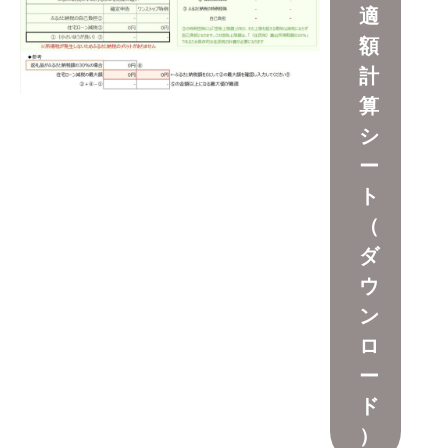
適
額
計
算
シ
ー
ト
（
ダ
ウ
ン
ロ
ー
ド
）