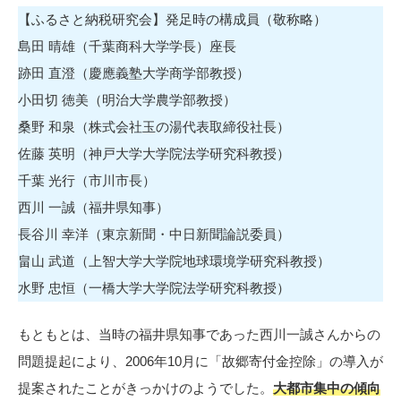
【ふるさと納税研究会】発足時の構成員（敬称略）
島田 晴雄（千葉商科大学学長）座長
跡田 直澄（慶應義塾大学商学部教授）
小田切 徳美（明治大学農学部教授）
桑野 和泉（株式会社玉の湯代表取締役社長）
佐藤 英明（神戸大学大学院法学研究科教授）
千葉 光行（市川市長）
西川 一誠（福井県知事）
長谷川 幸洋（東京新聞・中日新聞論説委員）
畠山 武道（上智大学大学院地球環境学研究科教授）
水野 忠恒（一橋大学大学院法学研究科教授）
もともとは、当時の福井県知事であった西川一誠さんからの
問題提起により、2006年10月に「故郷寄付金控除」の導入が
提案されたことがきっかけのようでした。
大都市集中の傾向