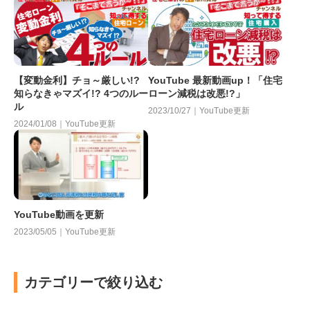
【変動金利】チョ～厳しい!?
YouTube 最新動画up！「住宅
知らなきゃマズイ!? 4つのルー
ローン減税は改悪!?」
ル
2023/10/27｜YouTube更新
2024/01/08｜YouTube更新
YouTube動画を更新
2023/05/05｜YouTube更新
カテゴリーで絞り込む