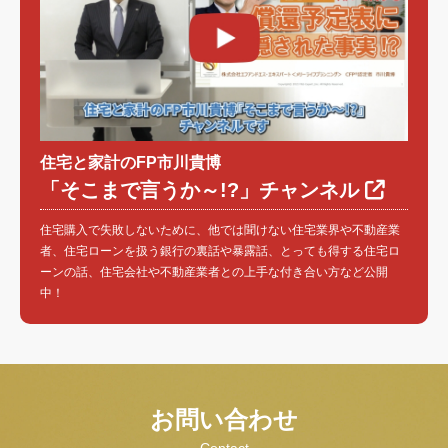
住宅と家計のFP市川貴博
「そこまで言うか～!?」チャンネル
住宅購入で失敗しないために、他では聞けない住宅業界や不動産業
者、住宅ローンを扱う銀行の裏話や暴露話、とっても得する住宅ロ
ーンの話、住宅会社や不動産業者との上手な付き合い方など公開
中！
お問い合わせ
Contact